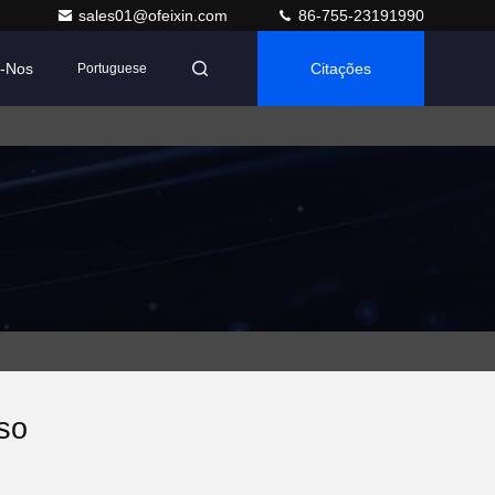
sales01@ofeixin.com
86-755-23191990
e-Nos
Citações
Portuguese
so