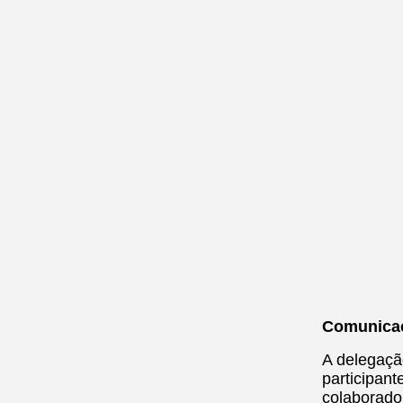
Comunicaç
A delegaçã
participan
colaborado