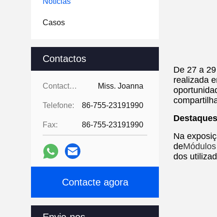
Notícias
Casos
Contactos
De 27 a 29
realizada 
Contactos:
Miss. Joanna
oportunida
compartilh
Telefone:
86-755-23191990
Destaques
Fax:
86-755-23191990
Na exposiç
de
Módulos
dos utiliz
Contacte agora