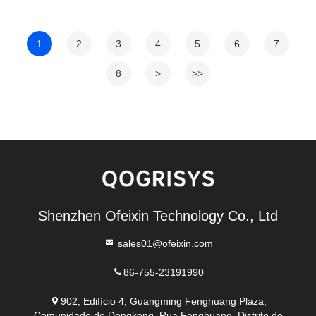
1
2
3
4
5
6
7
8
>
>>
Shenzhen Ofeixin Technology Co., Ltd
sales01@ofeixin.com
86-755-23191990
902, Edifício 4, Guangming Fenghuang Plaza,
Comunidade de Dongkeng, Rua Fenghuang, Distrito de