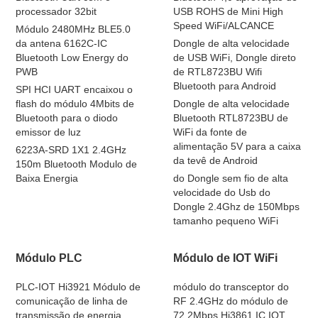
processador 32bit
USB ROHS de Mini High
Speed WiFi/ALCANCE
Módulo 2480MHz BLE5.0
da antena 6162C-IC
Dongle de alta velocidade
Bluetooth Low Energy do
de USB WiFi, Dongle direto
PWB
de RTL8723BU Wifi
Bluetooth para Android
SPI HCI UART encaixou o
flash do módulo 4Mbits de
Dongle de alta velocidade
Bluetooth para o diodo
Bluetooth RTL8723BU de
emissor de luz
WiFi da fonte de
alimentação 5V para a caixa
6223A-SRD 1X1 2.4GHz
da tevê de Android
150m Bluetooth Modulo de
Baixa Energia
do Dongle sem fio de alta
velocidade do Usb do
Dongle 2.4Ghz de 150Mbps
tamanho pequeno WiFi
Módulo PLC
Módulo de IOT WiFi
PLC-IOT Hi3921 Módulo de
módulo do transceptor do
comunicação de linha de
RF 2.4GHz do módulo de
transmissão de energia
72.2Mbps Hi3861 IC IOT