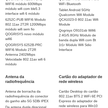
WIFI6 módulo 600Mbps
WiFi Bluetooth
módulo wifi com ble5.3
Tablet Android 5GHz
interface wifi 6 módulo
Qualcomm Wifi Module
6252C-PUB WIFI6 Modulo
QCA1023-0 802.11ac Wifi
802.11ax 2T2R 1200Mbps
Module
módulo wifi sem fio
Qogrisys O9101sb Wifi6
QOGRISYS novo módulo
2.4G/5.8GHz Módulo de
wifi6
banda dupla Wifi com Bt
QOGRISYS 6252B-PRC
1t1r Módulo Wifi Sdio
WIFI6 Modulo 2T2R
Interface
Antenna 2402Mbps
Velocidade 802.11ax wifi 6
módulo
Antena da
Cartão do adaptador de
radiofrequência
rede wireless
Antena de borracha da
Cartão Desktop do cartão
radiofrequência do conector
802.11ax BT5.2 WiFi 6E PCI
do ganho alto 5G 5DBi IPEX
Express do adaptador de
rede wireless para Win10
Da antena dupla direcional