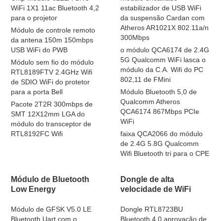
WiFi 1X1 11ac Bluetooth 4,2
estabilizador de USB WiFi
para o projetor
da suspensão Cardan com
Atheros AR1021X 802.11a/n
Módulo de controle remoto
300Mbps
da antena 150m 150mbps
USB WiFi do PWB
o módulo QCA6174 de 2.4G
5G Qualcomm WiFi lasca o
Módulo sem fio do módulo
módulo da C.A. Wifi do PC
RTL8189FTV 2.4GHz Wifi
802,11 de FMini
de SDIO WiFi do protetor
para a porta Bell
Módulo Bluetooth 5,0 de
Qualcomm Atheros
Pacote 2T2R 300mbps de
QCA6174 867Mbps PCIe
SMT 12X12mm LGA do
WiFi
módulo do transceptor de
RTL8192FC Wifi
faixa QCA2066 do módulo
de 2.4G 5.8G Qualcomm
Wifi Bluetooth tri para o CPE
Módulo de Bluetooth
Dongle de alta
Low Energy
velocidade de WiFi
Módulo de GFSK V5.0 LE
Dongle RTL8723BU
Bluetooth Uart com o
Bluetooth 4,0 aprovação de