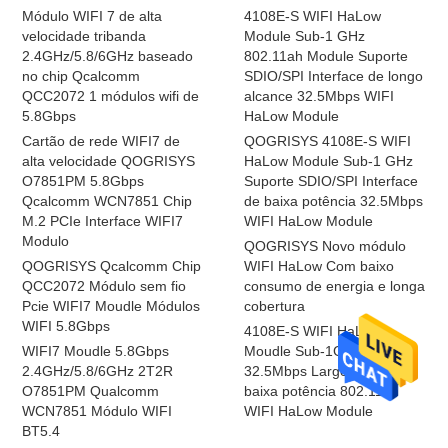
Módulo WIFI 7 de alta
4108E-S WIFI HaLow
velocidade tribanda
Module Sub-1 GHz
2.4GHz/5.8/6GHz baseado
802.11ah Module Suporte
no chip Qcalcomm
SDIO/SPI Interface de longo
QCC2072 1 módulos wifi de
alcance 32.5Mbps WIFI
5.8Gbps
HaLow Module
Cartão de rede WIFI7 de
QOGRISYS 4108E-S WIFI
alta velocidade QOGRISYS
HaLow Module Sub-1 GHz
O7851PM 5.8Gbps
Suporte SDIO/SPI Interface
Qcalcomm WCN7851 Chip
de baixa potência 32.5Mbps
M.2 PCIe Interface WIFI7
WIFI HaLow Module
Modulo
QOGRISYS Novo módulo
QOGRISYS Qcalcomm Chip
WIFI HaLow Com baixo
QCC2072 Módulo sem fio
consumo de energia e longa
Pcie WIFI7 Moudle Módulos
cobertura
WIFI 5.8Gbps
4108E-S WIFI HaLow
WIFI7 Moudle 5.8Gbps
Moudle Sub-1GHz
2.4GHz/5.8/6GHz 2T2R
32.5Mbps Largo alcance e
O7851PM Qualcomm
baixa potência 802.11ah
WCN7851 Módulo WIFI
WIFI HaLow Module
BT5.4