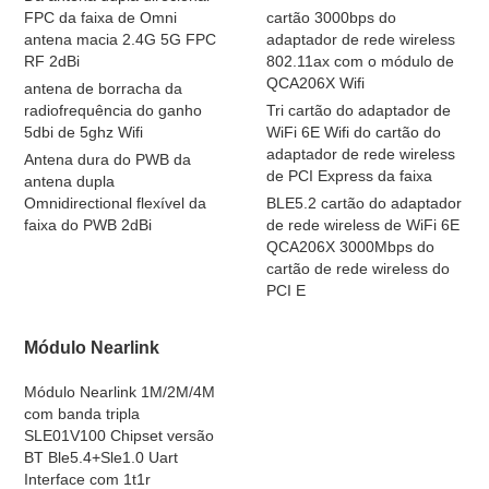
FPC da faixa de Omni
cartão 3000bps do
antena macia 2.4G 5G FPC
adaptador de rede wireless
RF 2dBi
802.11ax com o módulo de
QCA206X Wifi
antena de borracha da
radiofrequência do ganho
Tri cartão do adaptador de
5dbi de 5ghz Wifi
WiFi 6E Wifi do cartão do
adaptador de rede wireless
Antena dura do PWB da
de PCI Express da faixa
antena dupla
Omnidirectional flexível da
BLE5.2 cartão do adaptador
faixa do PWB 2dBi
de rede wireless de WiFi 6E
QCA206X 3000Mbps do
cartão de rede wireless do
PCI E
Módulo Nearlink
Módulo Nearlink 1M/2M/4M
com banda tripla
SLE01V100 Chipset versão
BT Ble5.4+Sle1.0 Uart
Interface com 1t1r