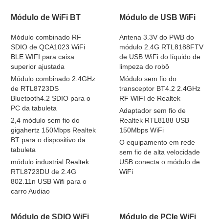
Módulo de WiFi BT
Módulo de USB WiFi
Módulo combinado RF
Antena 3.3V do PWB do
SDIO de QCA1023 WiFi
módulo 2.4G RTL8188FTV
BLE WIFI para caixa
de USB WiFi do líquido de
superior ajustada
limpeza do robô
Módulo combinado 2.4GHz
Módulo sem fio do
de RTL8723DS
transceptor BT4.2 2.4GHz
Bluetooth4.2 SDIO para o
RF WIFI de Realtek
PC da tabuleta
Adaptador sem fio de
2,4 módulo sem fio do
Realtek RTL8188 USB
gigahertz 150Mbps Realtek
150Mbps WiFi
BT para o dispositivo da
O equipamento em rede
tabuleta
sem fio de alta velocidade
módulo industrial Realtek
USB conecta o módulo de
RTL8723DU de 2.4G
WiFi
802.11n USB Wifi para o
carro Audiao
Módulo de SDIO WiFi
Módulo de PCIe WiFi