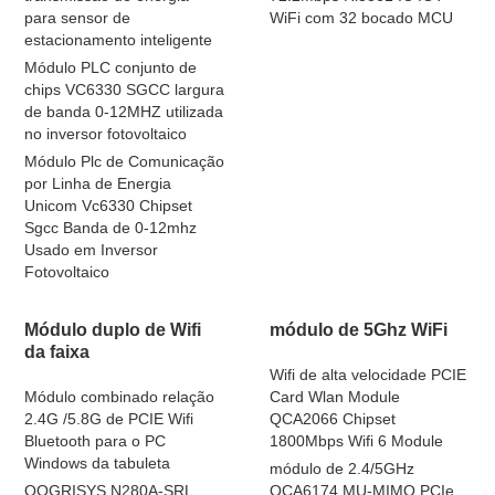
para sensor de
WiFi com 32 bocado MCU
estacionamento inteligente
Módulo PLC conjunto de
chips VC6330 SGCC largura
de banda 0-12MHZ utilizada
no inversor fotovoltaico
Módulo Plc de Comunicação
por Linha de Energia
Unicom Vc6330 Chipset
Sgcc Banda de 0-12mhz
Usado em Inversor
Fotovoltaico
Módulo duplo de Wifi
módulo de 5Ghz WiFi
da faixa
Wifi de alta velocidade PCIE
Módulo combinado relação
Card Wlan Module
2.4G /5.8G de PCIE Wifi
QCA2066 Chipset
Bluetooth para o PC
1800Mbps Wifi 6 Module
Windows da tabuleta
módulo de 2.4/5GHz
QOGRISYS N280A-SRL
QCA6174 MU-MIMO PCIe