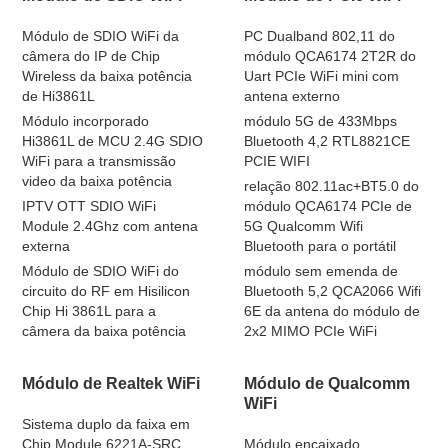
Módulo de SDIO WiFi da
PC Dualband 802,11 do
câmera do IP de Chip
módulo QCA6174 2T2R do
Wireless da baixa potência
Uart PCIe WiFi mini com
de Hi3861L
antena externo
Módulo incorporado
módulo 5G de 433Mbps
Hi3861L de MCU 2.4G SDIO
Bluetooth 4,2 RTL8821CE
WiFi para a transmissão
PCIE WIFI
video da baixa potência
relação 802.11ac+BT5.0 do
IPTV OTT SDIO WiFi
módulo QCA6174 PCIe de
Module 2.4Ghz com antena
5G Qualcomm Wifi
externa
Bluetooth para o portátil
Módulo de SDIO WiFi do
módulo sem emenda de
circuito do RF em Hisilicon
Bluetooth 5,2 QCA2066 Wifi
Chip Hi 3861L para a
6E da antena do módulo de
câmera da baixa potência
2x2 MIMO PCIe WiFi
Módulo de Realtek WiFi
Módulo de Qualcomm
WiFi
Sistema duplo da faixa em
Chip Module 6221A-SRC
Módulo encaixado