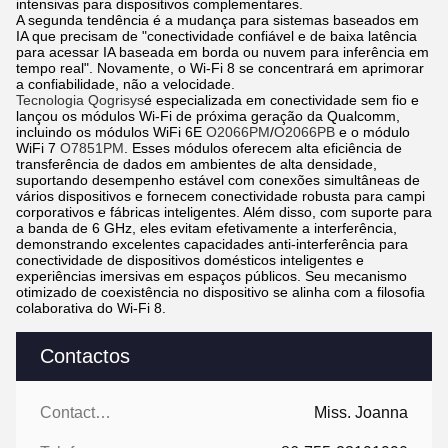
intensivas para dispositivos complementares.
A segunda tendência é a mudança para sistemas baseados em
IA que precisam de "conectividade confiável e de baixa latência
para acessar IA baseada em borda ou nuvem para inferência em
tempo real". Novamente, o Wi-Fi 8 se concentrará em aprimorar
a confiabilidade, não a velocidade.
Tecnologia Qogrisys
é especializada em conectividade sem fio e
lançou os módulos Wi-Fi de próxima geração da Qualcomm,
incluindo os módulos WiFi 6E
O2066PM
/
O2066PB
e o módulo
WiFi 7
O7851PM
. Esses módulos oferecem alta eficiência de
transferência de dados em ambientes de alta densidade,
suportando desempenho estável com conexões simultâneas de
vários dispositivos e fornecem conectividade robusta para campi
corporativos e fábricas inteligentes. Além disso, com suporte para
a banda de 6 GHz, eles evitam efetivamente a interferência,
demonstrando excelentes capacidades anti-interferência para
conectividade de dispositivos domésticos inteligentes e
experiências imersivas em espaços públicos. Seu mecanismo
otimizado de coexistência no dispositivo se alinha com a filosofia
colaborativa do Wi-Fi 8.
Contactos
Contactos:
Miss. Joanna