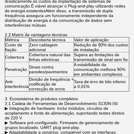
drasticamente os custos da implantação de sistemas de
comunicação.É viável alcançar o Plug-and-play utilizando redes
de energia existentesAlém disso, a transmissão de dupla
frequência assegura um funcionamento independente da
distribuição de energia e da comunicação de dados sem
interferências mútuas.
2.2 Matriz de vantagens técnicas
Métrica
Descoberta técnica
Valor de aplicação
Custo de
Zero cablagem
Redução de 80% dos custos
fiação
adicional
de instalação
Cobertura natural das
Supera as limitações de
Cobertura
linhas eléctricas
transmissão de sinal sem fio
A estabilidade da
Sinais contra
Penetração
comunicação melhora 90%
paredes/pavimentos
em ambientes complexos
Divisão de frequência +
Anti-
Taxa de erro de bits inferior
codificação de
interferência
a 0,01%
correcção de erros
3. Ecossistema de produtos completos
3.1 Cadeia de Ferramentas de Desenvolvimento S130N-ISI:
▶ Integração de hardware: Inclui módulos, circuitos de
acoplamento e fonte de alimentação, suportando testes diretos
de 220 V.
▶ Software pré-configurado: Firmware de gerenciamento de
grupos localizado, UART plug-and-play.
▶ Adaptabilidade a cenários: compatível com as interfaces