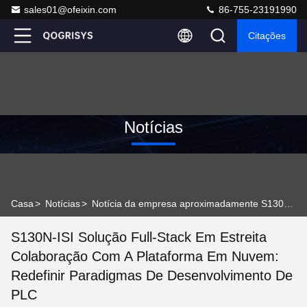
sales01@ofeixin.com
86-755-23191990
Citações
Notícias
Casa
>
Notícias
>
Notícia da empresa aproximadamente S130N-ISI Solução Full-Stack em estreita colaboração com a plataforma em nuvem: redefinir paradigmas de desenvolvimento de PLC
S130N-ISI Solução Full-Stack Em Estreita
Colaboração Com A Plataforma Em Nuvem:
Redefinir Paradigmas De Desenvolvimento De
PLC