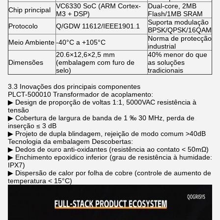
VC6330 SoC (ARM Cortex-
Dual-core, 2MB
Chip principal
M3 + DSP)
Flash/1MB SRAM
Suporta modulação
Protocolo
Q/GDW 11612/IEEE1901.1
BPSK/QPSK/16QAM
Norma de protecção
Meio Ambiente
-40°C a +105°C
industrial
20.6×12,6×2,5 mm
40% menor do que
Dimensões
(embalagem com furo de
as soluções
selo)
tradicionais
3.3 Inovações dos principais componentes
PLCT-500010 Transformador de acoplamento:
▶ Design de proporção de voltas 1:1, 5000VAC resistência à
tensão
▶ Cobertura de largura de banda de 1 ‰ 30 MHz, perda de
inserção ≤ 3 dB
▶ Projeto de dupla blindagem, rejeição de modo comum >40dB
Tecnologia da embalagem Descobertas:
▶ Dedos de ouro anti-oxidantes (resistência ao contato < 50mΩ)
▶ Enchimento epoxídico inferior (grau de resistência à humidade:
IPX7)
▶ Dispersão de calor por folha de cobre (controle de aumento de
temperatura < 15°C)