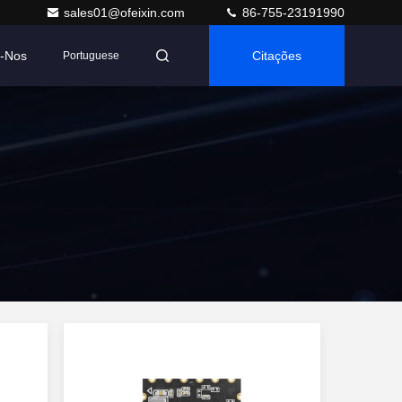
sales01@ofeixin.com
86-755-23191990
e-Nos
Citações
Portuguese