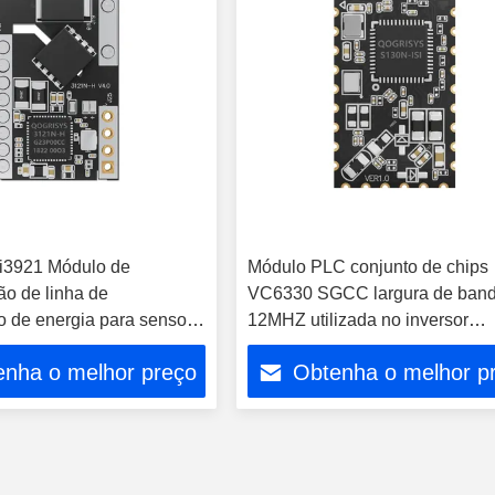
i3921 Módulo de
Módulo PLC conjunto de chips
o de linha de
VC6330 SGCC largura de band
o de energia para sensor
12MHZ utilizada no inversor
namento inteligente
fotovoltaico
enha o melhor preço
Obtenha o melhor p