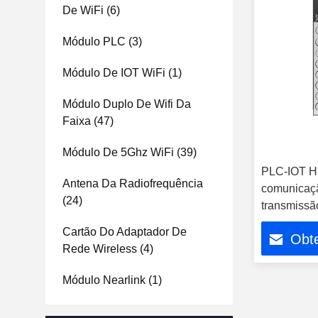
De WiFi
(6)
Módulo PLC
(3)
Módulo De IOT WiFi
(1)
Módulo Duplo De Wifi Da
Faixa
(47)
Módulo De 5Ghz WiFi
(39)
PLC-IOT H
Antena Da Radiofrequência
comunicaçã
(24)
transmissã
de estacio
Cartão Do Adaptador De
Obt
Rede Wireless
(4)
Módulo Nearlink
(1)