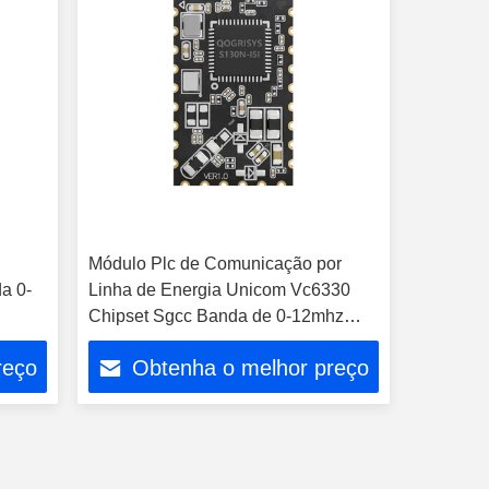
Módulo Plc de Comunicação por
a 0-
Linha de Energia Unicom Vc6330
Chipset Sgcc Banda de 0-12mhz
Usado em Inversor Fotovoltaico
reço
Obtenha o melhor preço