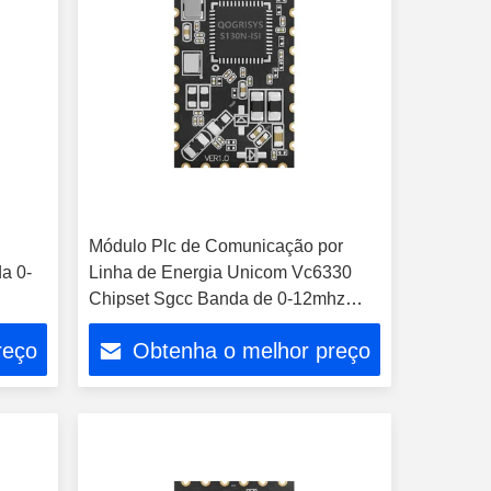
Módulo Plc de Comunicação por
a 0-
Linha de Energia Unicom Vc6330
Chipset Sgcc Banda de 0-12mhz
Usado em Inversor Fotovoltaico
reço
Obtenha o melhor preço