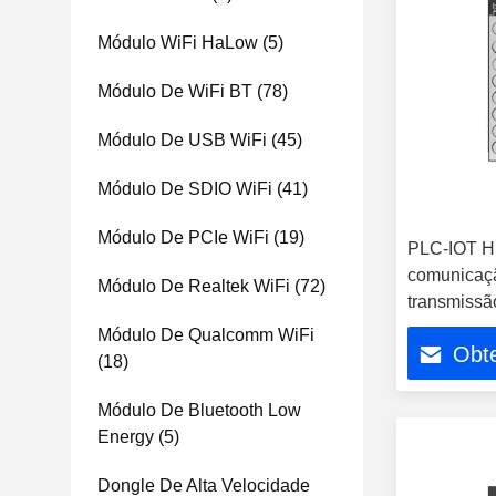
Módulo WiFi HaLow
(5)
Módulo De WiFi BT
(78)
Módulo De USB WiFi
(45)
Módulo De SDIO WiFi
(41)
Módulo De PCIe WiFi
(19)
PLC-IOT H
comunicaçã
Módulo De Realtek WiFi
(72)
transmissã
de estacio
Módulo De Qualcomm WiFi
Obt
(18)
Módulo De Bluetooth Low
Energy
(5)
Dongle De Alta Velocidade