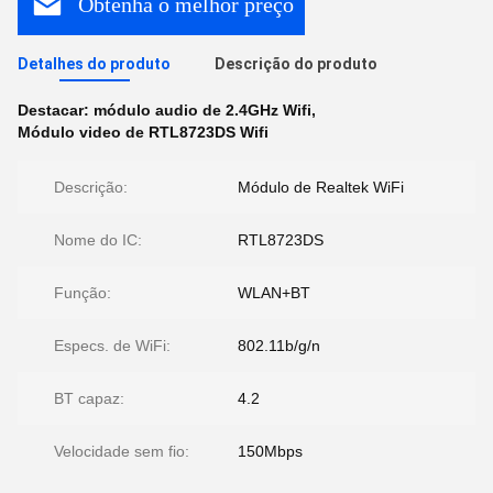
Obtenha o melhor preço
Detalhes do produto
Descrição do produto
Destacar:
módulo audio de 2.4GHz Wifi
,
Módulo video de RTL8723DS Wifi
Descrição:
Módulo de Realtek WiFi
Nome do IC:
RTL8723DS
Função:
WLAN+BT
Especs. de WiFi:
802.11b/g/n
BT capaz:
4.2
Velocidade sem fio:
150Mbps