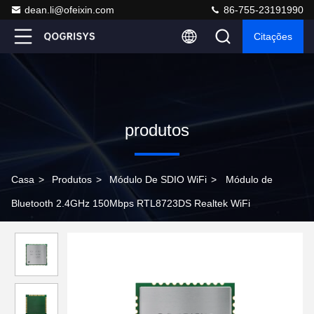
dean.li@ofeixin.com
86-755-23191990
Citações
produtos
Casa
>
Produtos
>
Módulo De SDIO WiFi
>
Módulo de
Bluetooth 2.4GHz 150Mbps RTL8723DS Realtek WiFi