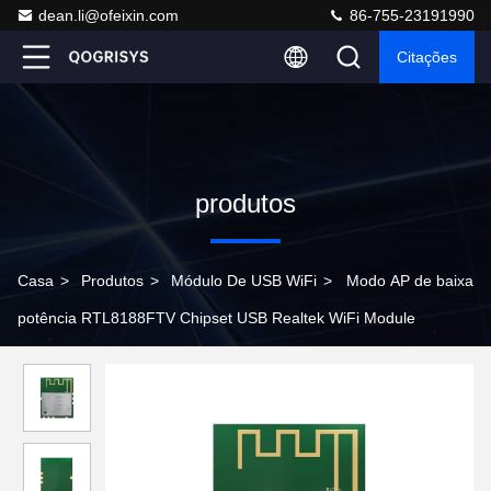
dean.li@ofeixin.com
86-755-23191990
Citações
produtos
Casa
>
Produtos
>
Módulo De USB WiFi
>
Modo AP de baixa
potência RTL8188FTV Chipset USB Realtek WiFi Module