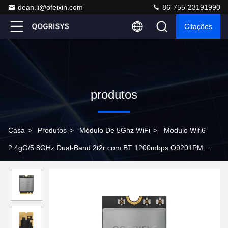
dean.li@ofeixin.com
86-755-23191990
Citações
produtos
Casa
>
Produtos
>
Módulo De 5Ghz WiFi
>
Modulo Wifi6
2.4gG/5.8GHz Dual-Band 2t2r com BT 1200mbps O9201PM
Modulo Wifi