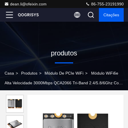
dean.li@ofeixin.com
86-755-23191990
Citações
produtos
Casa
>
Produtos
>
Módulo De PCIe WiFi
>
Módulo WiFi6e
Alta Velocidade 3000Mbps QCA2066 Tri-Band 2.4/5.8/6Ghz Com
BT5.2 Suporte DBS Usado em IA