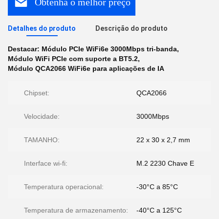
Obtenha o melhor preço
Detalhes do produto
Descrição do produto
Destacar:
Módulo PCIe WiFi6e 3000Mbps tri-banda
,
Módulo WiFi PCIe com suporte a BT5.2
,
Módulo QCA2066 WiFi6e para aplicações de IA
Chipset:
QCA2066
Velocidade:
3000Mbps
TAMANHO:
22 x 30 x 2,7 mm
Interface wi-fi:
M.2 2230 Chave E
Temperatura operacional:
-30°C a 85°C
Temperatura de armazenamento:
-40°C a 125°C