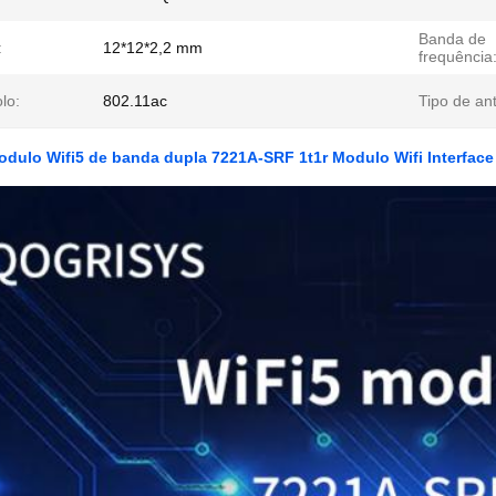
Banda de
:
12*12*2,2 mm
frequência
lo:
802.11ac
Tipo de an
dulo Wifi5 de banda dupla 7221A-SRF 1t1r Modulo Wifi Interfac