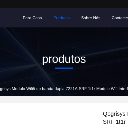
Para Casa
Produtos
Sobre Nós
Contact
produtos
grisys Modulo Wifi5 de banda dupla 7221A-SRF 1t1r Modulo Wifi Inte
Qogrisys 
SRF 1t1r 