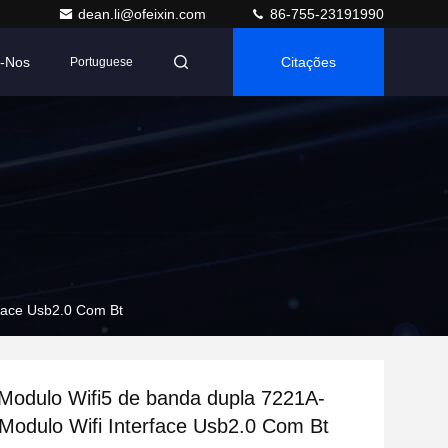
dean.li@ofeixin.com
86-755-23191990
e-Nos
Citações
Portuguese
rface Usb2.0 Com Bt
Modulo Wifi5 de banda dupla 7221A-
Modulo Wifi Interface Usb2.0 Com Bt