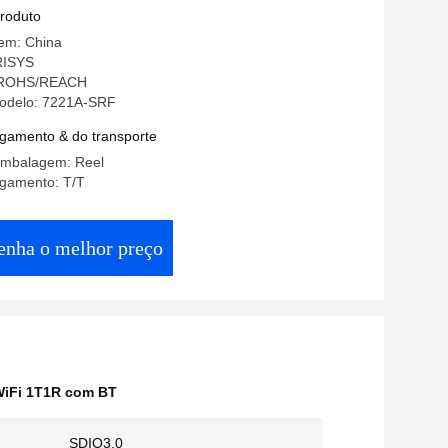
produto
gem: China
RISYS
: ROHS/REACH
odelo: 7221A-SRF
gamento & do transporte
embalagem: Reel
gamento: T/T
enha o melhor preço
iFi 1T1R com BT
SDIO3.0