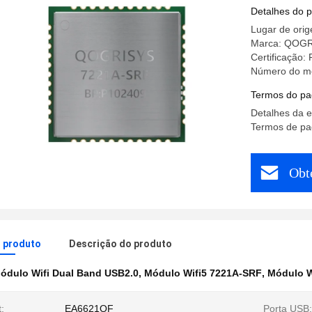
Detalhes do 
Lugar de ori
Marca: QOG
Certificação
Número do m
Termos do pa
Detalhes da 
Termos de pa
Obt
o produto
Descrição do produto
ódulo Wifi Dual Band USB2.0
,
Módulo Wifi5 7221A-SRF
,
Módulo W
:
EA6621QF
Porta USB: