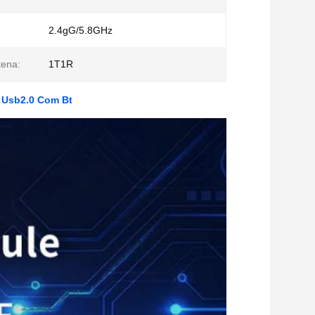
2.4gG/5.8GHz
:
tena:
1T1R
e Usb2.0 Com Bt