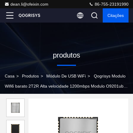
dean.li@ofeixin.com
86-755-23191990
Citações
produtos
Casa
>
Produtos
>
Módulo De USB WiFi
>
Qogrisys Modulo
Wifi6 barato 2T2R Alta velocidade 1200mbps Modulo O9201ub
Usado em Stb