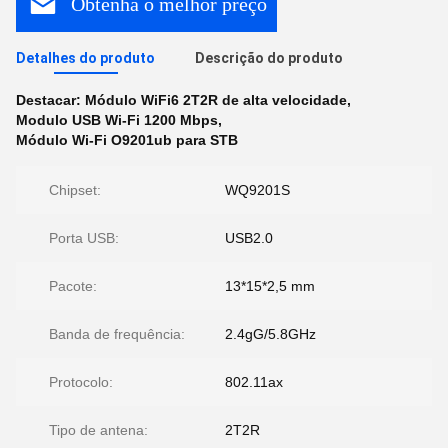
Obtenha o melhor preço
Detalhes do produto
Descrição do produto
Destacar:
Módulo WiFi6 2T2R de alta velocidade
,
Modulo USB Wi-Fi 1200 Mbps
,
Módulo Wi-Fi O9201ub para STB
Chipset:
WQ9201S
Porta USB:
USB2.0
Pacote:
13*15*2,5 mm
Banda de frequência:
2.4gG/5.8GHz
Protocolo:
802.11ax
Tipo de antena:
2T2R