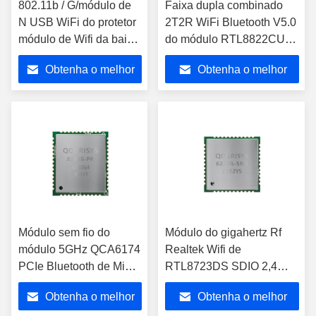
802.11b / G/módulo de
Faixa dupla combinado
N USB WiFi do protetor
2T2R WiFi Bluetooth V5.0
módulo de Wifi da baixa
do módulo RTL8822CU
potência ultra
de USB Realtek WiFi BT
Obtenha o melhor
Obtenha o melhor
preço
preço
Módulo sem fio do
Módulo do gigahertz Rf
módulo 5GHz QCA6174
Realtek Wifi de
PCIe Bluetooth de Mini
RTL8723DS SDIO 2,4
Dual Band WiFi BT
para a tabuleta de Android
Obtenha o melhor
Obtenha o melhor