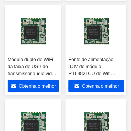
preço
preço
Módulo duplo de WiFi
Fonte de alimentação
da faixa de USB do
3.3V do módulo
transmissor audio video
RTL8821CU de Wifi
com a microplaqueta de
Bluetooth da relação de
Obtenha o melhor
Obtenha o melhor
5.8G RTL8821CU
USB para o sistema de
segurança
preço
preço