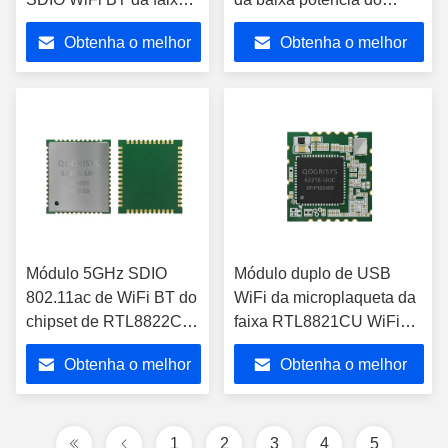
para caixa superior
orador módulo sem fio de
Obtenha o melhor
Obtenha o melhor
ajustada
2,4 gigahertz
preço
preço
Módulo 5GHz SDIO
Módulo duplo de USB
802.11ac de WiFi BT do
WiFi da microplaqueta da
chipset de RTL8822CS
faixa RTL8821CU WiFi
para Pico Projetor
Bluetooth para o PC da
Obtenha o melhor
Obtenha o melhor
tabuleta
preço
preço
1
2
3
4
5