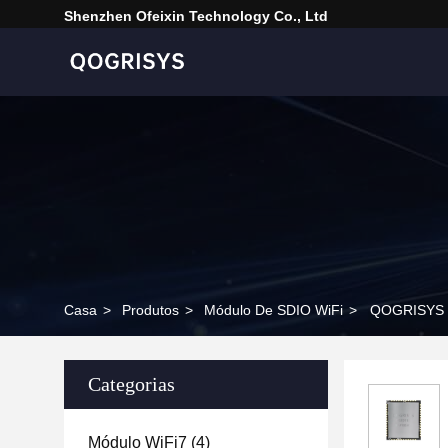
Shenzhen Ofeixin Technology Co., Ltd
Casa
>
Produtos
>
Módulo De SDIO WiFi
>
QOGRISYS O
Categorias
Módulo WiFi7
(4)