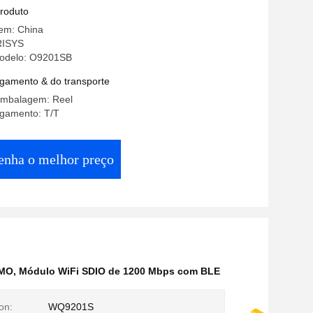
produto
gem: China
RISYS
odelo: O9201SB
gamento & do transporte
embalagem: Reel
gamento: T/T
enha o melhor preço
IMO
,
Módulo WiFi SDIO de 1200 Mbps com BLE
on:
WQ9201S