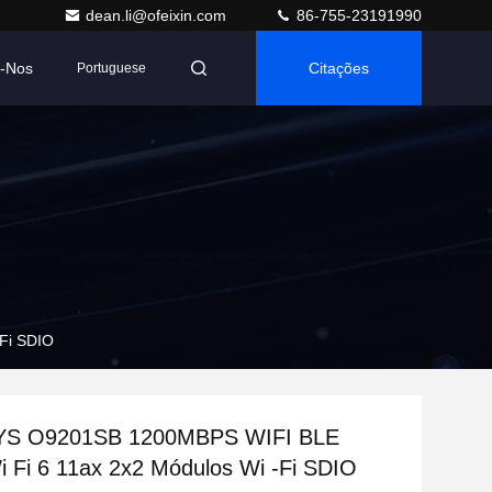
dean.li@ofeixin.com
86-755-23191990
e-Nos
Citações
Portuguese
Fi SDIO
S O9201SB 1200MBPS WIFI BLE
 Fi 6 11ax 2x2 Módulos Wi -Fi SDIO