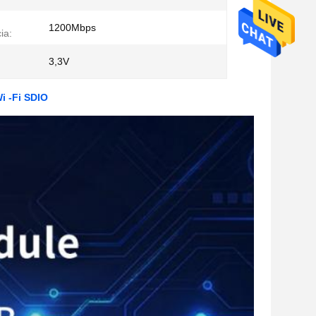
1200Mbps
ia:
3,3V
 -Fi SDIO