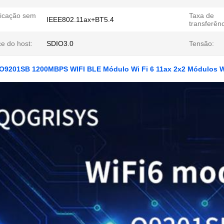
ficação sem
Taxa de
IEEE802.11ax+BT5.4
transferênc
ce do host:
SDIO3.0
Tensão:
9201SB 1200MBPS WIFI BLE Módulo Wi Fi 6 11ax 2x2 Módulos Wi