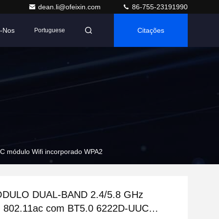
dean.li@ofeixin.com
86-755-23191990
e-Nos
Citações
Portuguese
 módulo Wifi incorporado WPA2
ODULO DUAL-BAND 2.4/5.8 GHz
U 802.11ac com BT5.0 6222D-UUC