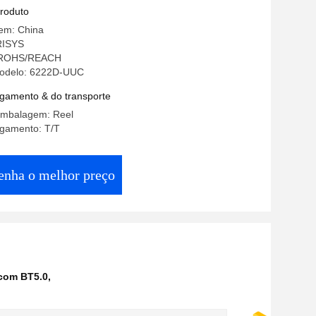
ifi incorporado WPA2
produto
gem: China
RISYS
: ROHS/REACH
odelo: 6222D-UUC
gamento & do transporte
embalagem: Reel
gamento: T/T
enha o melhor preço
 com BT5.0
,