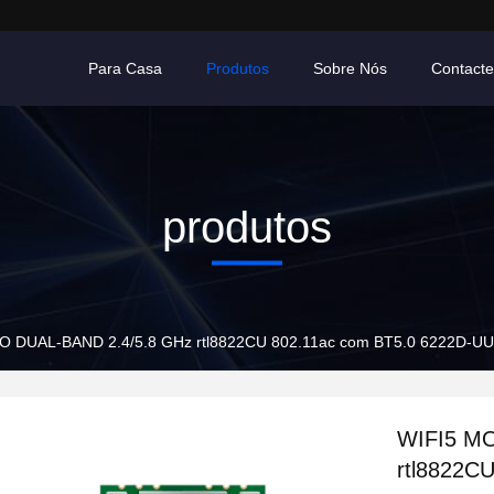
Para Casa
Produtos
Sobre Nós
Contact
produtos
 DUAL-BAND 2.4/5.8 GHz rtl8822CU 802.11ac com BT5.0 6222D-UUC
WIFI5 M
rtl8822C