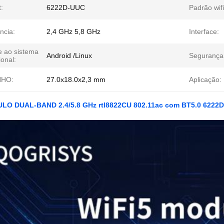
:
6222D-UUC
Padrão wifi
ncia:
2,4 GHz 5,8 GHz
Interface:
e ao sistema
Android /Linux
Segurança
onal:
HO:
27.0x18.0x2,3 mm
Aplicação:
LO DUAL-BAND 2.4/5.8 GHz rtl8822CU 802.11ac com BT5.0 6222D