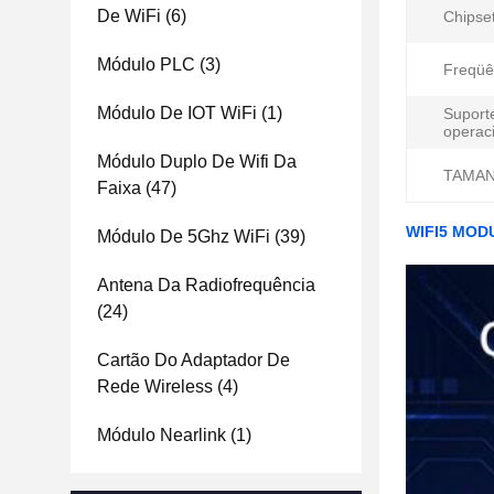
De WiFi
(6)
Chipset
Módulo PLC
(3)
Freqüê
Módulo De IOT WiFi
(1)
Suport
operaci
Módulo Duplo De Wifi Da
TAMAN
Faixa
(47)
WIFI5 MODU
Módulo De 5Ghz WiFi
(39)
Antena Da Radiofrequência
(24)
Cartão Do Adaptador De
Rede Wireless
(4)
Módulo Nearlink
(1)