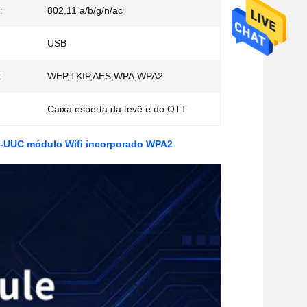
:
802,11 a/b/g/n/ac
USB
:
WEP,TKIP,AES,WPA,WPA2
Caixa esperta da tevê e do OTT
-UUC módulo Wifi incorporado WPA2