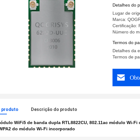
módulo W
Detalhes do 
Lugar de ori
Marca: QOG
Certificação
Número do m
Termos do pa
Detalhes da 
Termos de pa
Obt
o produto
Descrição do produto
ódulo WiFi5 de banda dupla RTL8822CU
,
802.11ac módulo Wi-Fi
WPA2 do módulo Wi-Fi incorporado