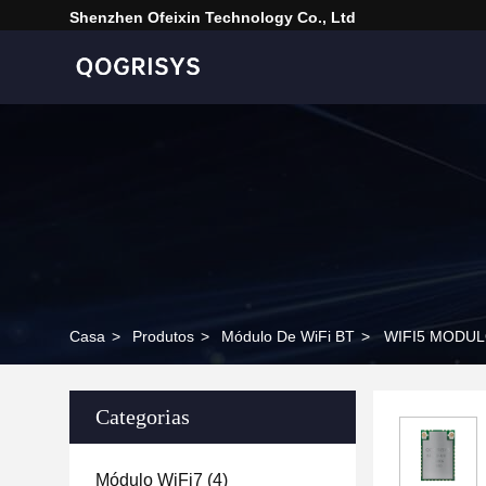
Shenzhen Ofeixin Technology Co., Ltd
Casa
>
Produtos
>
Módulo De WiFi BT
>
WIFI5 MODULO
Categorias
Módulo WiFi7
(4)