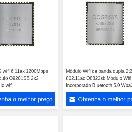
wifi 6 11ax 1200Mbps
Módulo Wifi de banda dupla 2t2
ódulo O9201SB 2x2
802.11ac O8822sb Módulo Wifi
o wifi
incorporado Bluetooth 5.0 Wpa
Interface
enha o melhor preço
Obtenha o melhor p