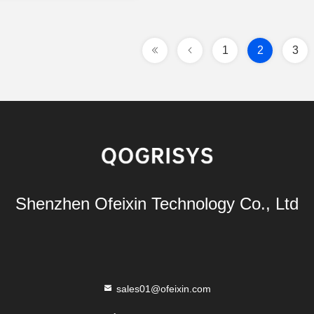
1
2
3
Shenzhen Ofeixin Technology Co., Ltd
sales01@ofeixin.com