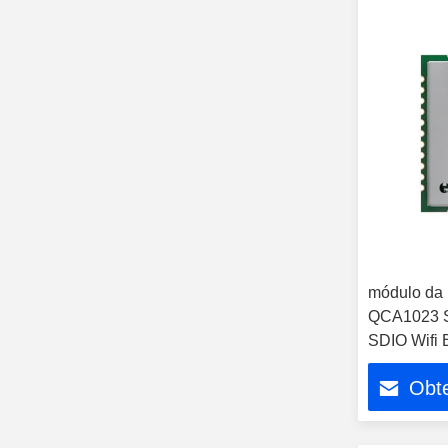
módulo da 
QCA1023 S
SDIO Wifi 
Obt