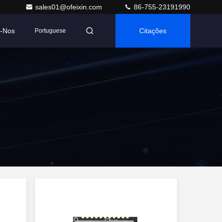
sales01@ofeixin.com
86-755-23191990
e-Nos
Citações
Portuguese