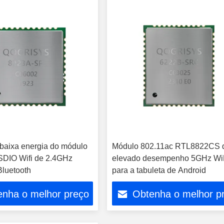
baixa energia do módulo
Módulo 802.11ac RTL8822CS 
DIO Wifi de 2.4GHz
elevado desempenho 5GHz Wi
Bluetooth
para a tabuleta de Android
enha o melhor preço
Obtenha o melhor p