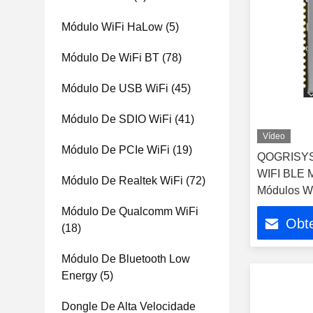
Módulo WiFi HaLow
(5)
Módulo De WiFi BT
(78)
Módulo De USB WiFi
(45)
Módulo De SDIO WiFi
(41)
Vídeo
Módulo De PCIe WiFi
(19)
QOGRISYS
WIFI BLE M
Módulo De Realtek WiFi
(72)
Módulos Wi
Módulo De Qualcomm WiFi
Obt
(18)
Módulo De Bluetooth Low
Energy
(5)
Dongle De Alta Velocidade