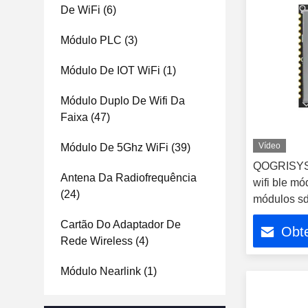
De WiFi
(6)
Módulo PLC
(3)
Módulo De IOT WiFi
(1)
Módulo Duplo De Wifi Da
Faixa
(47)
Vídeo
Módulo De 5Ghz WiFi
(39)
QOGRISYS 
Antena Da Radiofrequência
wifi ble m
(24)
módulos sdi
Cartão Do Adaptador De
Obt
Rede Wireless
(4)
Módulo Nearlink
(1)