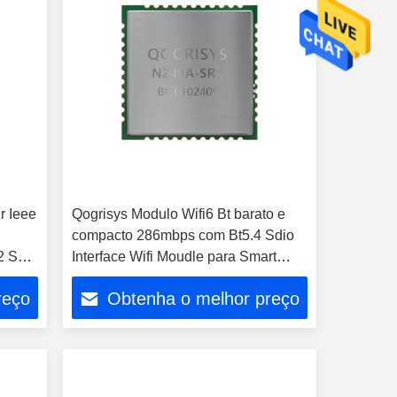
r Ieee
Qogrisys Modulo Wifi6 Bt barato e
compacto 286mbps com Bt5.4 Sdio
2 Sdio
Interface Wifi Moudle para Smart
Watch
reço
Obtenha o melhor preço