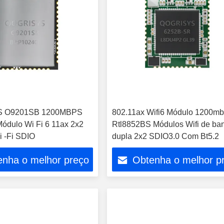
 O9201SB 1200MBPS
802.11ax Wifi6 Módulo 1200m
ódulo Wi Fi 6 11ax 2x2
Rtl8852BS Módulos Wifi de ba
 -Fi SDIO
dupla 2x2 SDIO3.0 Com Bt5.2
enha o melhor preço
Obtenha o melhor p