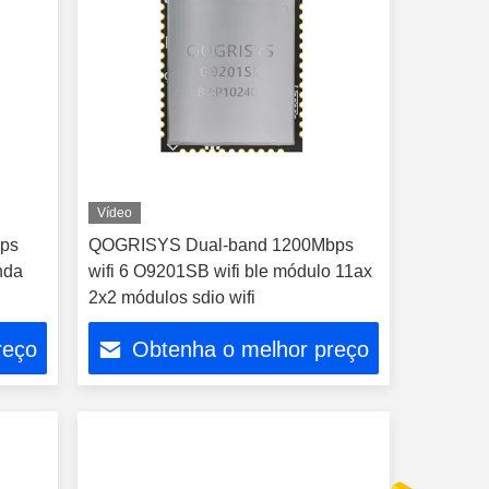
Vídeo
bps
QOGRISYS Dual-band 1200Mbps
nda
wifi 6 O9201SB wifi ble módulo 11ax
2x2 módulos sdio wifi
reço
Obtenha o melhor preço